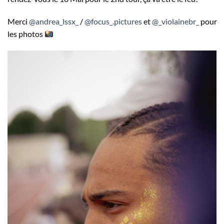
Merci
@andrea_lssx_
/
@focus_.pictures
et
@_violainebr_
pour
les photos