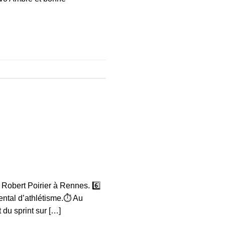
 Robert Poirier à Rennes. 6️⃣
ental d’athlétisme.⏱️ Au
 du sprint sur […]