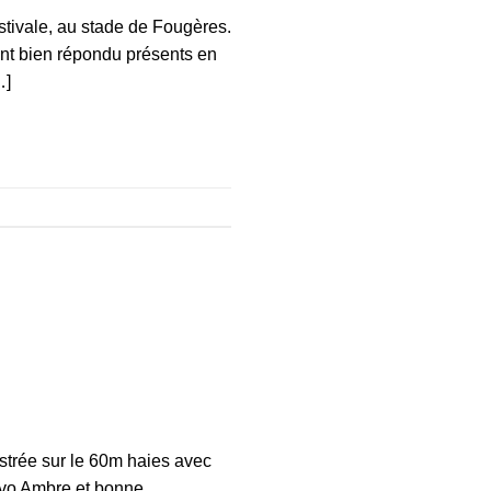
tivale, au stade de Fougères.
ont bien répondu présents en
…]
ustrée sur le 60m haies avec
avo Ambre et bonne