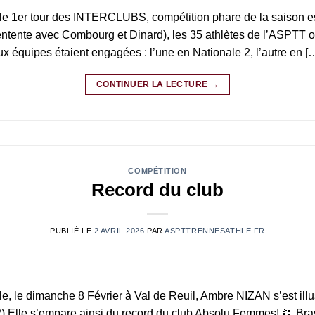
 le 1er tour des INTERCLUBS, compétition phare de la saison es
entente avec Combourg et Dinard), les 35 athlètes de l’ASPTT 
ux équipes étaient engagées : l’une en Nationale 2, l’autre en [
CONTINUER LA LECTURE
→
COMPÉTITION
Record du club
PUBLIÉ LE
2 AVRIL 2026
PAR
ASPTTRENNESATHLE.FR
le, le dimanche 8 Février à Val de Reuil, Ambre NIZAN s’est ill
R2).Elle s’empare ainsi du record du club Absolu Femmes! 👏 Br