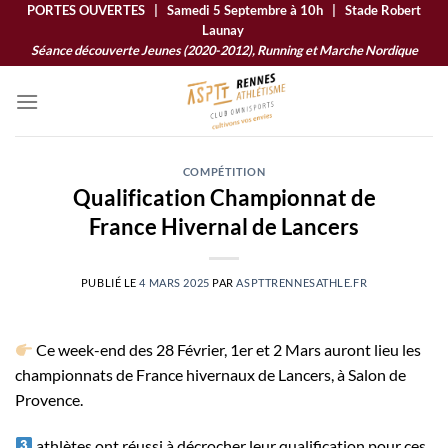
Passer
PORTES OUVERTES | Samedi 5 Septembre à 10h | Stade Robert
Launay
au
Séance découverte Jeunes (2020-2012), Running et Marche Nordique
contenu
COMPÉTITION
Qualification Championnat de
France Hivernal de Lancers
PUBLIÉ LE
4 MARS 2025
PAR
ASPTTRENNESATHLE.FR
Ce week-end des 28 Février, 1er et 2 Mars auront lieu les
championnats de France hivernaux de Lancers, à Salon de
Provence.
athlètes ont réussi à décrocher leur qualification pour ces