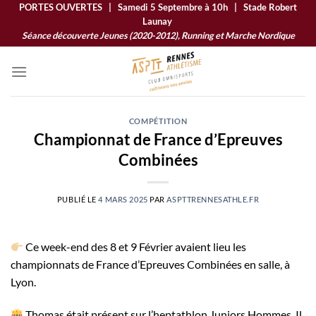
Passer
PORTES OUVERTES | Samedi 5 Septembre à 10h | Stade Robert
Launay
au
Séance découverte Jeunes (2020-2012), Running et Marche Nordique
contenu
COMPÉTITION
Championnat de France d’Epreuves
Combinées
PUBLIÉ LE
4 MARS 2025
PAR
ASPTTRENNESATHLE.FR
Ce week-end des 8 et 9 Février avaient lieu les
championnats de France d’Epreuves Combinées en salle, à
Lyon.
Thomas était présent sur l’heptathlon Juniors Hommes. Il