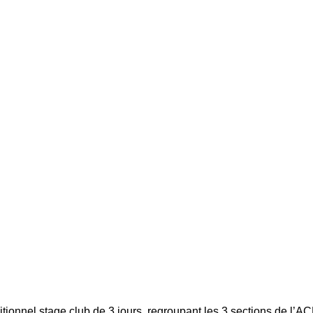
itionnel stage club de 3 jours, regroupant les 3 sections de l’