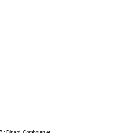
ACB : Dinard, Combourg et